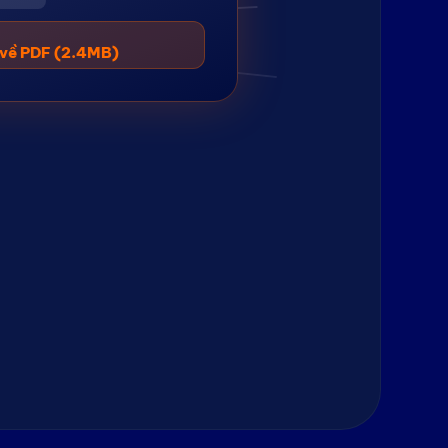
 về PDF (2.4MB)