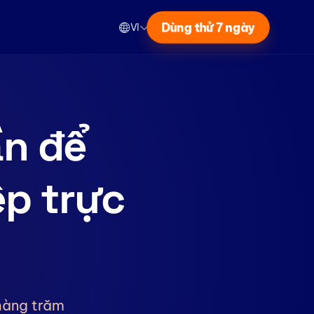
Dùng thử 7 ngày
VI
ần để
ệp trực
hàng trăm