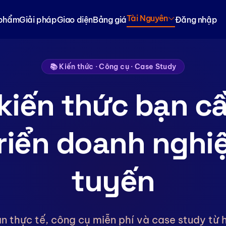
Tài Nguyên
 phẩm
Giải pháp
Giao diện
Bảng giá
Đăng nhập
📚 Kiến thức · Công cụ · Case Study
kiến thức bạn c
riển doanh nghi
tuyến
n thực tế, công cụ miễn phí và case study từ 